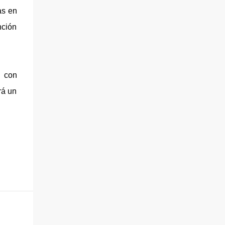
as en
nción
n con
rá un