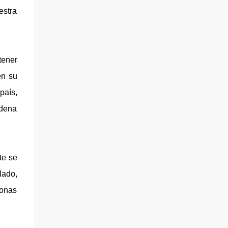
estra
tener
en su
país,
adena
te se
lado,
sonas