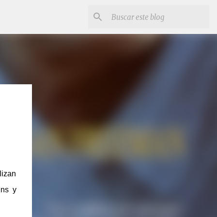
lizan
ins y