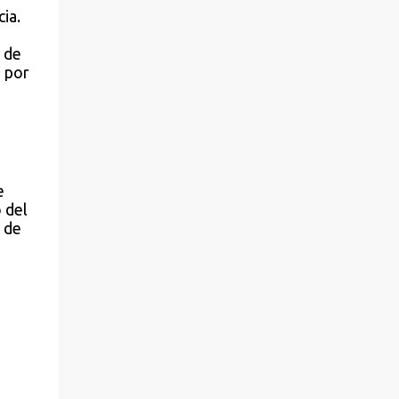
ia.
 de
) por
e
 del
 de