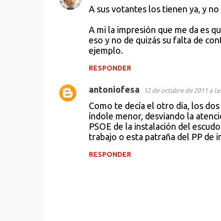
C
A sus votantes los tienen ya, y no
o
A mi la impresión que me da es qu
m
eso y no de quizás su falta de co
e
ejemplo.
n
RESPONDER
t
antoniofesa
a
12 de octubre de 2011 a la
Como te decía el otro día, los do
r
índole menor, desviando la atenci
i
PSOE de la instalación del escudo
trabajo o esta patraña del PP de 
o
s
RESPONDER