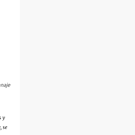
naje
s y
, se