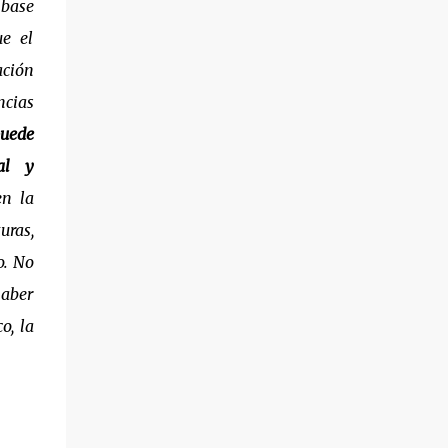
 base
ue el
ación
cias
uede
al y
en la
uras,
o. No
haber
o, la